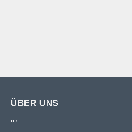
Oldtimer-Leasing: Historische
Autos als Firmenwagen fahren
by FML
ÜBER UNS
TEXT