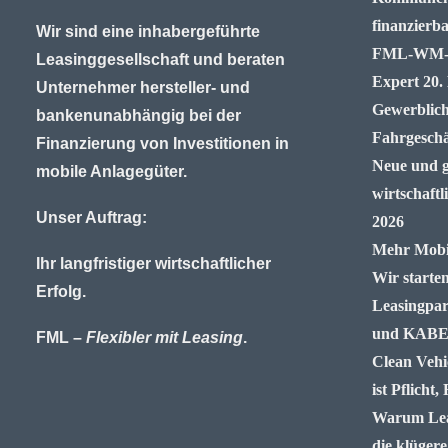
finanzierb
Wir sind eine inhabergeführte
FML-WM-Ti
Leasinggesellschaft und beraten
Expert
20.
Unternehmer hersteller- und
Gewerblich
bankenunabhängig bei der
Fahrgeschä
Finanzierung von Investitionen in
Neue und g
mobile Anlagegüter.
wirtschaftl
Unser Auftrag:
2026
Mehr Mobil
Ihr langfristiger wirtschaftlicher
Wir starte
Erfolg.
Leasingpar
und KAB
FML –
Flexibler mit Leasing
.
Clean Vehi
ist Pflicht
Warum Lea
die klügere