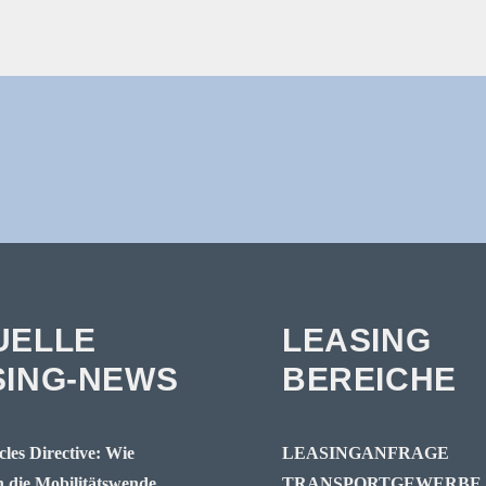
UELLE
LEASING
SING-NEWS
BEREICHE
les Directive: Wie
LEASINGANFRAGE
die Mobilitätswende
TRANSPORTGEWERBE