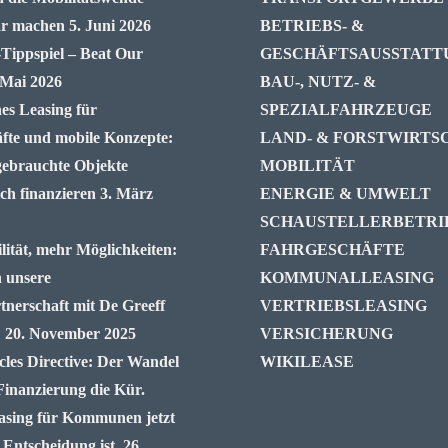
ar machen
5. Juni 2026
BETRIEBS- &
ppspiel – Beat Our
GESCHÄFTSAUSSTATT
 Mai 2026
BAU-, NUTZ- &
es Leasing für
SPEZIALFAHRZEUGE
fte und mobile Konzepte:
LAND- & FORSTWIRTS
ebrauchte Objekte
MOBILITÄT
ich finanzieren
3. März
ENERGIE & UMWELT
SCHAUSTELLERBETRI
ität, mehr Möglichkeiten:
FAHRGESCHÄFTE
n unsere
KOMMUNALLEASING
tnerschaft mit De Greeff
VERTRIEBSLEASING
E
20. November 2025
VERSICHERUNG
cles Directive: Der Wandel
WIKILEASE
, Finanzierung die Kür.
sing für Kommunen jetzt
 Entscheidung ist.
26.