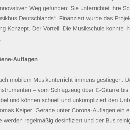
 innovativen Weg gefunden: Sie unterrichtet ihre S
kbus Deutschlands“. Finanziert wurde das Projek
g Konzept. Der Vorteil: Die Musikschule konnte ihr
.
iene-Auflagen
 nach mobilem Musikunterricht immens gestiegen. D
nstrumenten – vom Schlagzeug über E-Gitarre bis 
ibel und können schnell und unkompliziert den Unte
homas Keiper. Gerade unter Corona-Auflagen ein ech
te werden regelmäßig desinfiziert und der Bus reini