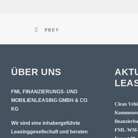
PREV
ÜBER UNS
AKT
LEA
FML FINANZIERUNGS- UND
MOBILIENLEASING GMBH & CO.
Clean Vehic
KG
Kommunen 
finanzierb
Wir sind eine inhabergeführte
FML-WM-Ti
Leasinggesellschaft und beraten