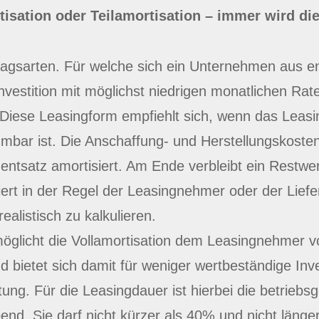
isation oder Teilamortisation – immer wird die
ragsarten. Für welche sich ein Unternehmen aus en
Investition mit möglichst niedrigen monatlichen Rat
. Diese Leasingform empfiehlt sich, wenn das Leas
mbar ist. Die Anschaffung- und Herstellungskoste
zentsatz amortisiert. Am Ende verbleibt ein Restw
iert in der Regel der Leasingnehmer oder der Liefe
alistisch zu kalkulieren.
öglicht die Vollamortisation dem Leasingnehmer vo
bietet sich damit für weniger wertbeständige Inves
tung. Für die Leasingdauer ist hierbei die betri
nd. Sie darf nicht kürzer als 40% und nicht länger