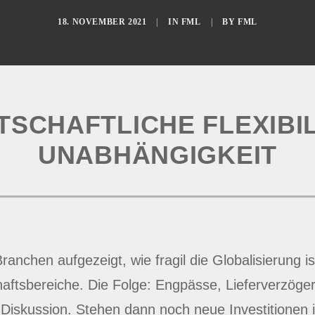
18. NOVEMBER 2021
|
IN
FML
|
BY
FML
SCHAFTLICHE FLEXIBILI
NABHÄNGIGKEIT
nchen aufgezeigt, wie fragil die Globalisierung ist
haftsbereiche. Die Folge: Engpässe, Lieferverzöge
er Diskussion. Stehen dann noch neue Investitionen